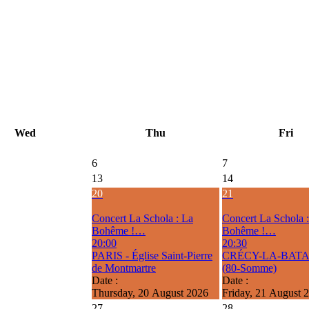
Wed
Thu
Fri
6
7
13
14
20
21
Concert La Schola : La
Concert La Schola 
Bohême !…
Bohême !…
20:00
20:30
PARIS - Église Saint-Pierre
CRÉCY-LA-BATA
de Montmartre
(80-Somme)
Date :
Date :
Thursday, 20 August 2026
Friday, 21 August 
27
28