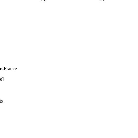
de-France
e]
ts