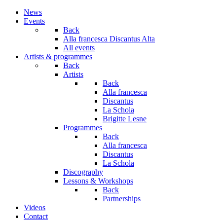
Year
Month
Year
Month
News
Events
Back
Alla francesca Discantus Alta
All events
Artists & programmes
Back
Artists
Back
Alla francesca
Discantus
La Schola
Brigitte Lesne
Programmes
Back
Alla francesca
Discantus
La Schola
Discography
Lessons & Workshops
Back
Partnerships
Videos
Contact