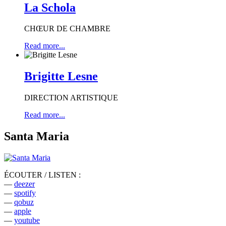
La Schola
CHŒUR DE CHAMBRE
Read more...
Brigitte Lesne
DIRECTION ARTISTIQUE
Read more...
Santa Maria
ÉCOUTER / LISTEN :
—
deezer
—
spotify
—
qobuz
—
apple
—
youtube