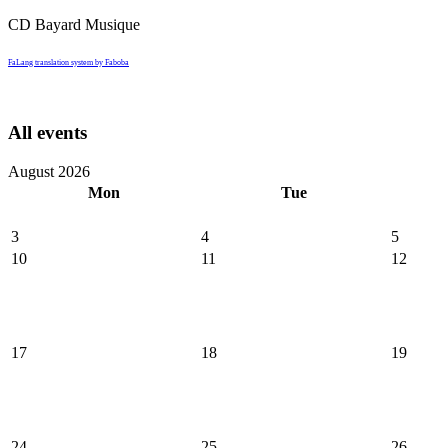
CD Bayard Musique
FaLang translation system by Faboba
All events
August 2026
Mon
Tue
3
4
5
10
11
12
17
18
19
24
25
26