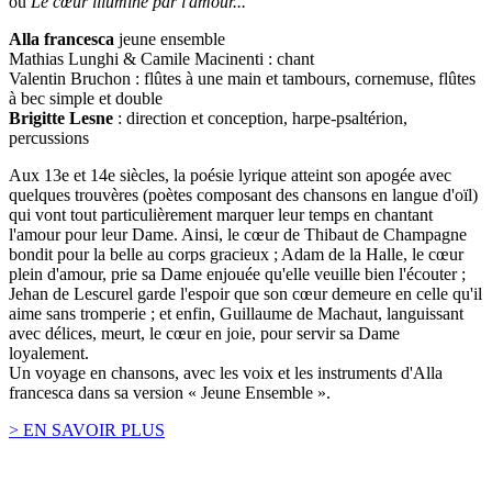
ou
Le cœur illuminé par l'amour...
Alla francesca
jeune ensemble
Mathias Lunghi & Camile Macinenti : chant
Valentin Bruchon : flûtes à une main et tambours, cornemuse, flûtes
à bec simple et double
Brigitte Lesne
: direction et conception, harpe-psaltérion,
percussions
Aux 13e et 14e siècles, la poésie lyrique atteint son apogée avec
quelques trouvères (poètes composant des chansons en langue d'oïl)
qui vont tout particulièrement marquer leur temps en chantant
l'amour pour leur Dame. Ainsi, le cœur de Thibaut de Champagne
bondit pour la belle au corps gracieux ; Adam de la Halle, le cœur
plein d'amour, prie sa Dame enjouée qu'elle veuille bien l'écouter ;
Jehan de Lescurel garde l'espoir que son cœur demeure en celle qu'il
aime sans tromperie ; et enfin, Guillaume de Machaut, languissant
avec délices, meurt, le cœur en joie, pour servir sa Dame
loyalement.
Un voyage en chansons, avec les voix et les instruments d'Alla
francesca dans sa version « Jeune Ensemble ».
> EN SAVOIR PLUS