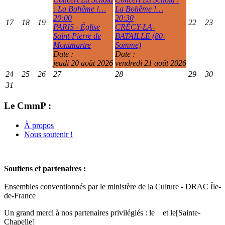
: La Bohême !…
La Bohême !…
20:00
20:30
17
18
19
22
23
PARIS - Église
CRÉCY-LA-
Saint-Pierre de
BATAILLE (80-
Montmartre
Somme)
Date :
Date :
jeudi 20 août 2026
vendredi 21 août 2026
24
25
26
27
28
29
30
31
Le CmmP :
À propos
Nous soutenir !
Soutiens et partenaires :
Ensembles conventionnés par le ministère de la Culture - DRAC Île-
de-France
Un grand merci à nos partenaires privilégiés : le
et le
[Sainte-
Chapelle]