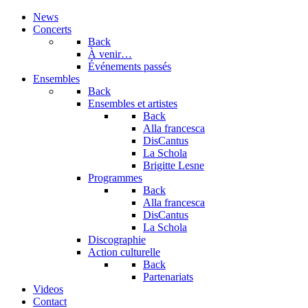
précédente
précédent
suivante
suivant
News
Concerts
Back
À venir…
Événements passés
Ensembles
Back
Ensembles et artistes
Back
Alla francesca
DisCantus
La Schola
Brigitte Lesne
Programmes
Back
Alla francesca
DisCantus
La Schola
Discographie
Action culturelle
Back
Partenariats
Videos
Contact